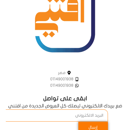
مصر
01149001938
01149001938
ابقى على تواصل
ضع بريدك الالكتروني ليصلك كل العروض الجديدة من اقتني
إرسال