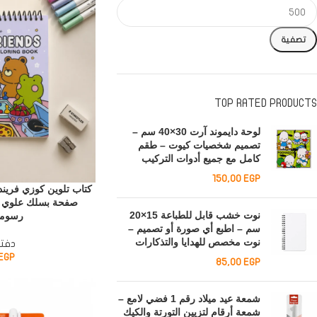
تصفية
TOP RATED PRODUCTS
لوحة دايموند آرت 30×40 سم –
تصميم شخصيات كيوت – طقم
كامل مع جميع أدوات التركيب
150,00
EGP
صفحة بسلك علوي و
نوت خشب قابل للطباعة 15×20
رسوما
سم – اطبع أي صورة أو تصميم –
نوت مخصص للهدايا والتذكارات
دفتر
EGP
85,00
EGP
شمعة عيد ميلاد رقم 1 فضي لامع –
شمعة أرقام لتزيين التورتة والكيك