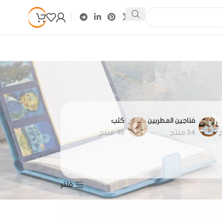
فناجين المطربين
كتب
34 منتج
46 منتج
Show
9
12
18
24
فلتر