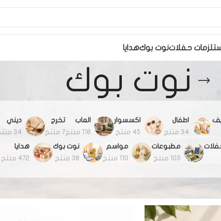
تلزمات حفلات
نوت بوك
هدايا
نوت بوك
يف
اطفال
اكسسوار
العاب
تخرج
ديني
34 منتج
45 منتج
118 منتج
7 منتج
34 منتج
فلات
مطبوعات
مواسم
نوت بوك
هدايا
103 منتج
110 منتج
38 منتج
472 منتج