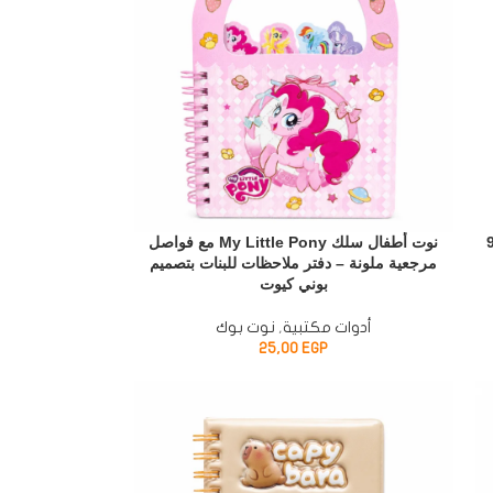
 كفر Happiness Diary مقاس 12×9
نوت أطفال سلك My Little Pony مع فواصل
مرجعية ملونة – دفتر ملاحظات للبنات بتصميم
بوني كيوت
أدوات مكتبية
,
نوت بوك
25,00
EGP