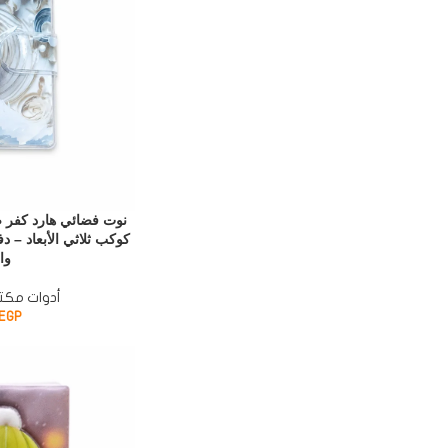
كوكب ثلاثي الأبعاد – د
وا
أدوات مكتب
EGP