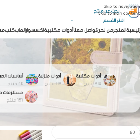
Skip to navigation
Skip to main content
اختر القسم
رئيسية
المتجر
من نحن
تواصل معنا
أدوات مكتبية
اكسسوار
العاب
كتب
مس
أدوات مكتبية
أدوات منزلية
أساسيات الص
216 منتج
112 منتج
40 منتج
مستلزمات ح
151 منتج
FILTER BY PRICE
الرئيسية
نوت بوك