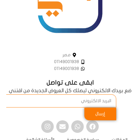
مصر
01149001938
01149001938
ابقى على تواصل
ضع بريدك الالكتروني ليصلك كل العروض الجديدة من اقتني
إرسال
المقالات
سياسة الخصوصية
الأسئلة الشائعة