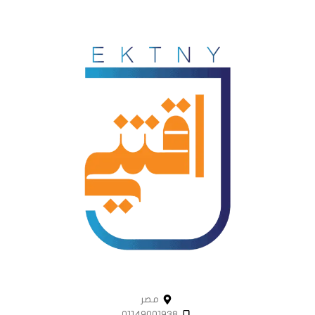
مصر
01149001938