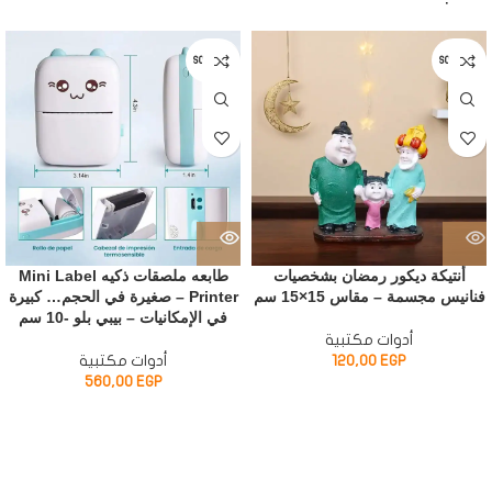
SOLD OUT
SOLD OUT
أنتيكة ديكور رمضان بشخصيات
طابعه ملصقات ذكيه Mini Label
فنانيس مجسمة – مقاس 15×15 سم
Printer – صغيرة في الحجم… كبيرة
في الإمكانيات – بيبي بلو -10 سم
أدوات مكتبية
EGP
120,00
أدوات مكتبية
560,00
EGP