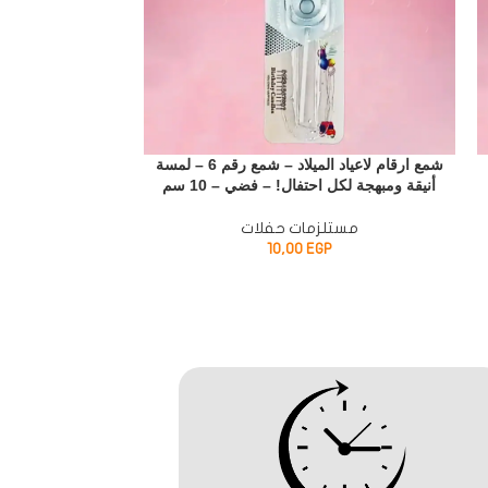
شمع ارقام لاعياد الميلاد – شمع رقم 6 – لمسة
أنيقة ومبهجة لكل احتفال! – فضي – 10 سم
أنيقة ومبهجة لكل ا
مستلزمات حفلات
مستل
10,00
EGP