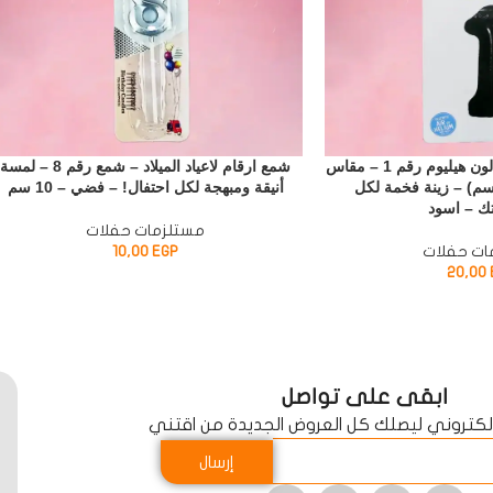
بالونات ارقام فويل – بالون هيليوم رقم 1 – مقاس
شمع ارقام لاعياد الميلاد – شمع رقم 8 – لمسة
 بوصة (52×87 سم) – زينة فخمة لكل
أنيقة ومبهجة لكل احتفال! – فضي – 10 سم
تك – اسود
مستلزمات حفلات
ات حفلات
EGP
10,00
20,00
ابقى على تواصل
الكتروني ليصلك كل العروض الجديدة من اقتني
إرسال