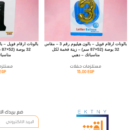
بالونات ارقام فويل – بالون هيليوم رقم 3 – مقاس
32 بوصة (52×87 سم) – زينة فخمة لكل
32
مناسباتك – دهبي
مناسبا
مستلزمات حفلات
مستلزم
EGP
15,00
EGP
ضع بريدك ال