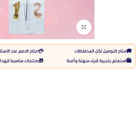
Click to enlarge
💳
🚚
متاح التوصيل لكل المحافظات
متاح الدفع عند الاستل
🎁
🛍️
استمتع بتجربة شراء سهلة وآمنة
منتجات مناسبة للهداي