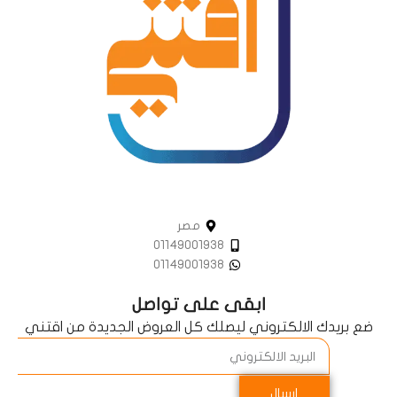
مصر
01149001938
01149001938
ابقى على تواصل
ضع بريدك الالكتروني ليصلك كل العروض الجديدة من اقتني
إرسال