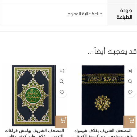
جودة
طباعة عالية الوضوح
الطباعة
قد يعجبك أيضاً…
المصحف الشريف بغلاف شيمواه
المصحف الشريف بهامش فراغات
فاخر مستوحى من كسوة الكعبة –
للتدوين – غلاف هارد كوفر مقاس