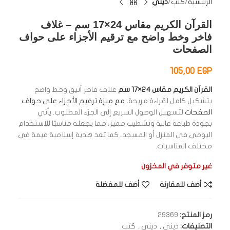
الرئيسية
كتب
ديني
القرآن الكريم مقاس 24×17 سم – غلاف
فاخر وخط واضح مع ترقيم الأجزاء على حواف
الصفحات
105,00
EGP
القرآن الكريم مقاس 24×17 سم
غلاف فاخر أنيق وخط واضح
بتشكيل كامل لقراءة مريحة،
مع ميزة ترقيم الأجزاء على حواف
الصفحات
لتسهيل الوصول السريع إلى الجزء المطلوب. يأتي
بجودة طباعة عالية وتشطيب مميز، مما يجعله مناسبًا للاستخدام
اليومي في المنزل أو المسجد، كما يُعد هدية إسلامية قيمة في
مختلف المناسبات.
غير متوفر في المخزون
أضف للمقارنة
أضف للمفضلة
رمز المنتج:
29369
التصنيفات:
ديني
,
ديني
,
كتب