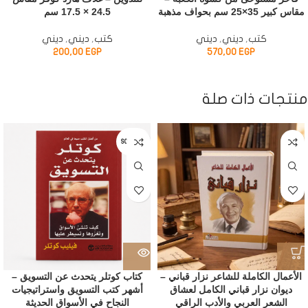
مقاس كبير 35×25 سم بحواف مذهبة
24.5 × 17.5 سم
كتب
,
ديني
,
ديني
كتب
,
ديني
,
ديني
200,00
EGP
570,00
EGP
منتجات ذات صلة
SOLD OUT
الأعمال الكاملة للشاعر نزار قباني –
كتاب كوتلر يتحدث عن التسويق –
ديوان نزار قباني الكامل لعشاق
أشهر كتب التسويق واستراتيجيات
الشعر العربي والأدب الراقي
النجاح في الأسواق الحديثة