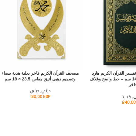
ير القرآن الكريم هارد
مصحف القرآن الكريم فاخر بعلبة هدية بيضاء
كوفر مقاس 20.5 × 14.5 سم – خط واضح وغلاف
وتصميم ذهبي أنيق مقاس 23.5 × 18 سم
اخر
ديني
,
ديني
ي
,
كتب
EGP
130,00
240,0