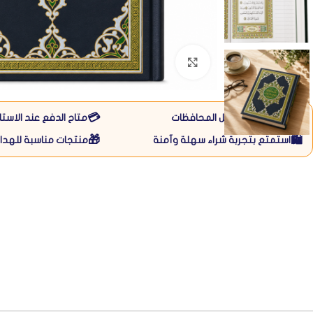
Click to enlarge
💳
🚚
متاح التوصيل لكل المحافظات
متاح الدفع عند الاستل
🎁
🛍️
استمتع بتجربة شراء سهلة وآمنة
منتجات مناسبة للهداي