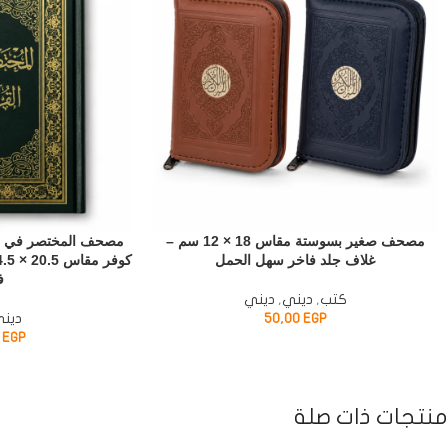
مصحف صغير بسوستة مقاس 18 × 12 سم –
مصحف المختصر في تفس
غلاف جلد فاخر سهل الحمل
ف
كتب
,
ديني
,
ديني
EGP
50,00
دين
0
EGP
منتجات ذات صلة