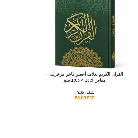
القرآن الكريم بغلاف أخضر فاخر مزخرف –
مصحف المسجد ال
مقاس 13.5 × 19.5 سم
أخضر مزخرف – الق
كتب
,
ديني
EGP
50,00
ك
P