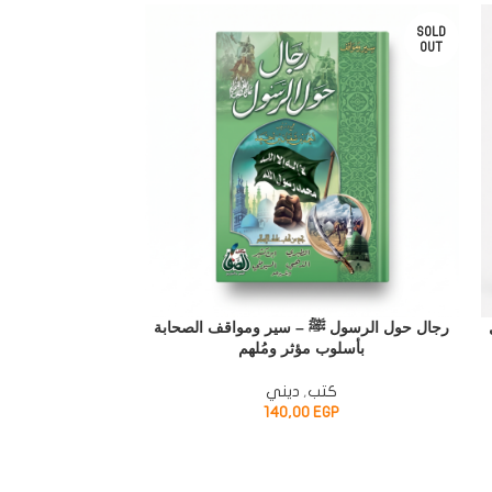
SOLD
OUT
رجال حول الرسول ﷺ – سير ومواقف الصحابة
بأسلوب مؤثر ومُلهم
يوم من الإلهام 
كتب
,
ديني
P
140,00
EGP