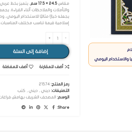
مقاس
24.5 × 17.5 سم
، يتميز بخط عرب
والتأملات والملاحظات أثناء القراءة. يجم
يجعله خيارًا مثاليًا للاستخدام اليومي، 
إسلامية قيمة تناسب مختلف المناسبات.
ام
إضافة إلى السلة
ا والاستخدام اليومي
أضف للمقارنة
أضف للمفضلة
رمز المنتج:
21574
التصنيفات:
ديني
,
ديني
,
كتب
الوسم:
المصحف الشريف بهامش فراغات 
Share: