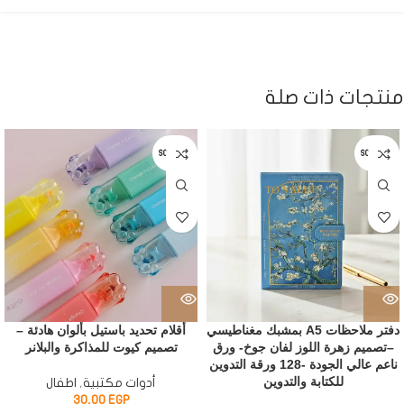
منتجات ذات صلة
SOLD OUT
SOLD OUT
دفتر ملاحظات A5 بمشبك مغناطيسي
أقلام تحديد باستيل بألوان هادئة –
–تصميم زهرة اللوز لفان جوخ- ورق
تصميم كيوت للمذاكرة والبلانر
ناعم عالي الجودة -128 ورقة التدوين
للكتابة والتدوين
أدوات مكتبية
,
اطفال
30,00
EGP