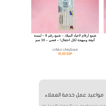
شمع ارقام لاعياد الميلاد – شمع رقم 9 – لمسة
أنيقة ومبهجة لكل احتفال! – فضي – 10 سم
أنيقة ومبهجة لكل ا
مستلزمات حفلات
مستل
10,00
EGP
مواعيد عمل خدمة العملاء
تعمل خدمه العملاء من 10 صباحا ل 10 مساء اما