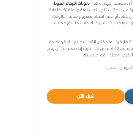
أي مناسبة النهارده هي
بالونات الارقام الفويل
.
ة عن اللحظات اللي بنحب نوثقها ونفتكرها دايمًا.
، نجاح، أو حتى افتتاح مشروع جديد، البالونات
رك وتحضيراتك تبان كأنك جايب منسق حفلات
ظار فورًا، والمقاس الكبير بيخليها باينة وواضحة
في كل ركن. كمان، كونها متاحة بكل الأرقام من 0 لـ 9 بيدي لك الحرية إنك تعبر عن أي رقم
لتخرج، أو حتى رقم خاص بيك.
لكتروني اقتني
شراء الآن