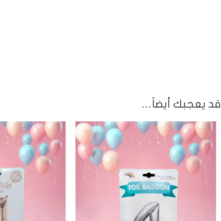
قد يعجبك أيضاً…