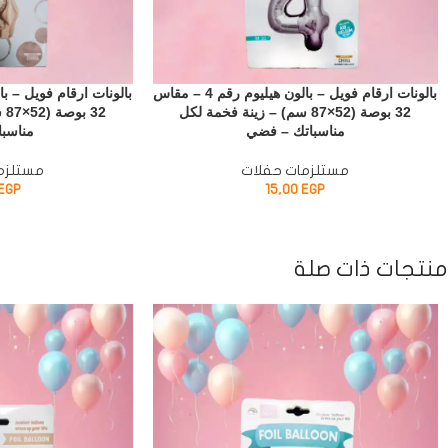
بالونات ارقام فويل – بالون هيليوم رقم 4 – مقاس
32 بوصة (52×87 سم) – زينة فخمة لكل
32
مناسباتك – فضي
مناسبا
مستلزمات حفلات
مستلزم
EGP
15,00
EGP
منتجات ذات صلة