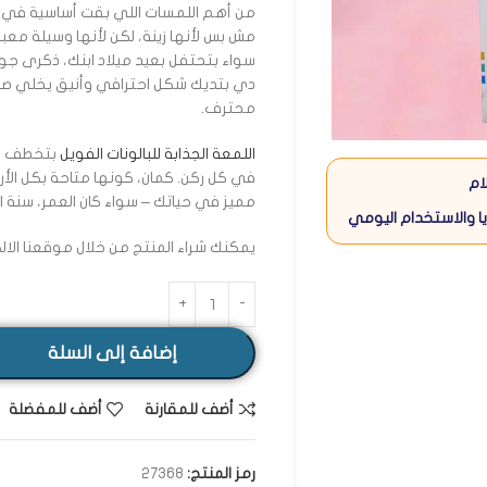
من أهم اللمسات اللي بقت أساسية في 
مش بس لأنها زينة، لكن لأنها وسيلة معبر
سواء بتحتفل بعيد ميلاد ابنك، ذكرى جواز
دي بتديك شكل احترافي وأنيق يخلي صو
محترف.
اللمعة الجذابة للبالونات الفويل
بتخطف الأن
ام
مميز في حياتك – سواء كان العمر، سنة ا
ا والاستخدام اليومي
يمكنك شراء المنتج من خلال موقعنا الا
إضافة إلى السلة
أضف للمقارنة
أضف للمفضلة
رمز المنتج:
27368