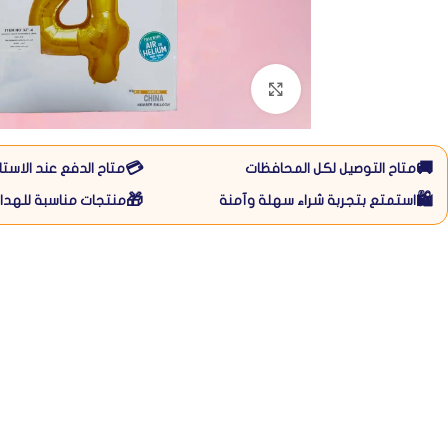
Click to enlarge
💳
🚚
متاح التوصيل لكل المحافظات
متاح الدفع عند الاستل
🎁
🛍️
استمتع بتجربة شراء سهلة وآمنة
منتجات مناسبة للهداي