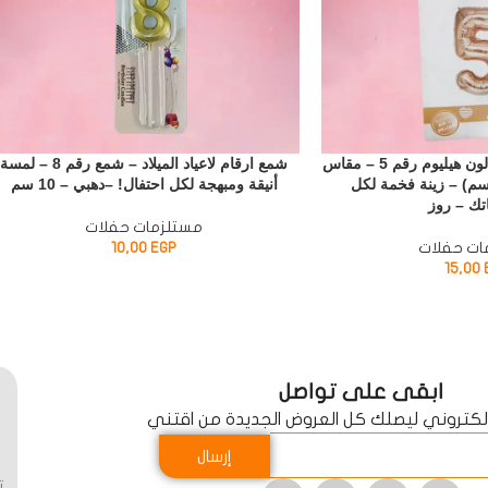
بالونات ارقام فويل – بالون هيليوم رقم 5 – مقاس
شمع ارقام لاعياد الميلاد – شمع رقم 8 – لمسة
 بوصة (52×87 سم) – زينة فخمة لكل
أنيقة ومبهجة لكل احتفال! –دهبي – 10 سم
تك – روز
مستلزمات حفلات
ات حفلات
EGP
10,00
15,00
ابقى على تواصل
الكتروني ليصلك كل العروض الجديدة من اقتني
إرسال