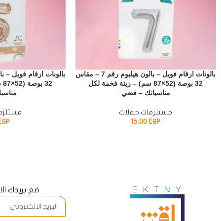
بالونات ارقام فويل – بالون هيليوم رقم 7 – مقاس
32 بوصة (52×87 سم) – زينة فخمة لكل
32
مناسباتك – فضي
مناسبا
مستلزمات حفلات
مستلزم
EGP
15,00
EGP
ضع بريدك ال