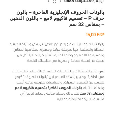
الرئيسية
مستلزمات حفلات
بالونات الحروف الإنجليزية الفاخرة – بالون
حرف P – تصميم فاكيوم لامع – باللون الدهبي
– بمقاس 32 سم
15,00
EGP
بالونات الحروف ليست مجرد ديكور عادي، بل هي وسيلة لتجسيد
اللحظة والاحتفال بها بطريقة مرئية ومميزة. بمقاسها المثالي
وتصميمها اللامع وجودتها العالية، تعتبر خيارًا مثاليًا لكل من
يبحث عن لمسة جمالية وعصرية في مناسباته الخاصة.
في عالم الاحتفالات والمناسبات الخاصة، هناك عناصر تظل خالدة
في الذاكرة، ومن بين هذه العناصر تبرز “بالونات الحروف” كرمز
للتعبير عن الأسماء، العبارات، والمناسبات بطريقة مرئية أنيقة
ولافتة للانتباه.
بالونات الحروف الفاخرة بتصميم فاكيوم لامع
وبمقاس 32 سم
تقدم لك وسيلة مثالية وجذابة لتزيين أي
مناسبة بطريقة احترافية وجذابة.