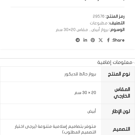
رمز المنتج:
29576
التصنيف:
مطبوعات
الوسوم:
برواز أبيض
,
مقاس 20×30 سم
Share:
معلومات إضافية
نوع المنتج
برواز حائط للديكور
المقاس
20 × 30 سم
الخارجي
لون الإطار
أبيض
متوفر بتصاميم إسلامية متنوعة (يرجى اختيار
التصميم
التصميم المطلوب)