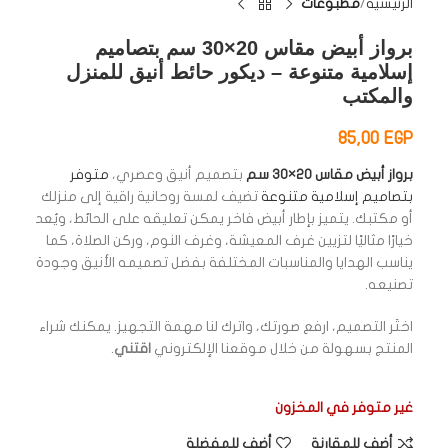
الرئيسية
مطبوعات
برواز أبيض مقاس 20×30 سم بتصاميم
إسلامية متنوعة – ديكور حائط أنيق للمنزل
والمكتب
85,00
EGP
برواز أبيض مقاس 20×30 سم
بتصميم أنيق وعصري،
متوفر
بتصاميم إسلامية متنوعة
تضيف لمسة روحانية راقية إلى منزلك
أو مكتبك. يتميز بإطار أبيض فاخر يمكن تعليقه على الحائط، ويُعد
خيارًا مثاليًا لتزيين غرف المعيشة، وغرف النوم، وركن الصلاة، كما
يناسب الهدايا والمناسبات المختلفة بفضل تصميمه الأنيق وجودة
تصنيعه.
اختَر التصميم، ارفع صورتك، واترك لنا مهمة التجهيز. يمكنك شراء
المنتج بسهولة من خلال موقعنا الإلكتروني
اقتني
.
غير متوفر في المخزون
أضف للمقارنة
أضف للمفضلة