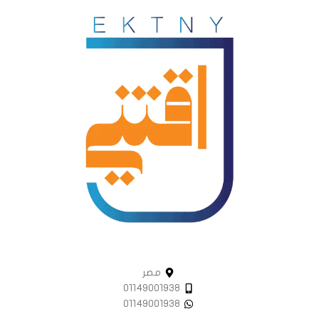
مصر
01149001938
01149001938