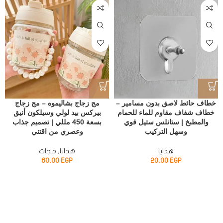
خطاف حائط لاصق بدون مسامير –
مج زجاج بشاليموه – مج زجاج
خطاف شفاف مقاوم للماء للحمام
بيركس بيد لولي وسيلكون أنيق
والمطبخ | ستانلس ستيل قوي
بسعة 450 مللي | تصميم جذاب
وسهل التركيب
وعصري من اقتني
هدايا
هدايا
,
مجات
60,00
EGP
20,00
EGP