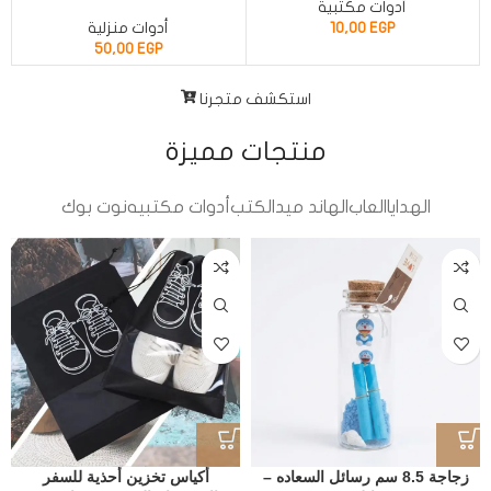
أدوات مكتبية
EGP
10,00
أدوات منزلية
50,00
EGP
استكشف متجرنا
منتجات مميزة
الهدايا
العاب
الهاند ميد
الكتب
أدوات مكتبيه
نوت بوك
زجاجة 8.5 سم رسائل السعاده –
أكياس تخزين أحذية للسفر