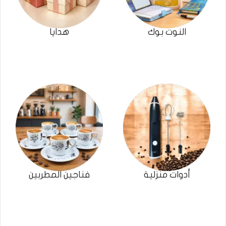
النوت بوك
هدايا
أدوات منزلية
فناجين المطربين