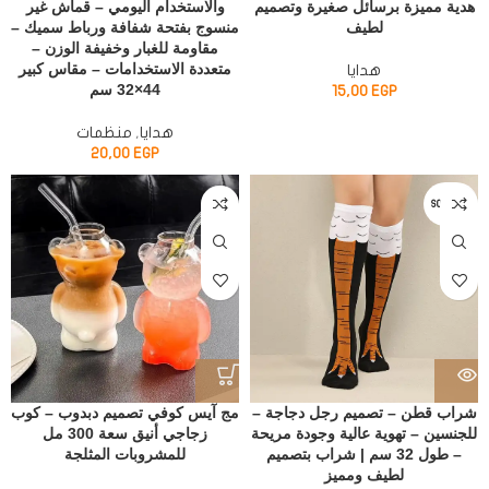
هدية مميزة برسائل صغيرة وتصميم
والاستخدام اليومي – قماش غير
لطيف
منسوج بفتحة شفافة ورباط سميك –
مقاومة للغبار وخفيفة الوزن –
متعددة الاستخدامات – مقاس كبير
هدايا
44×32 سم
15,00
EGP
هدايا
,
منظمات
20,00
EGP
SOLD OUT
شراب قطن – تصميم رجل دجاجة –
مج آيس كوفي تصميم دبدوب – كوب
للجنسين – تهوية عالية وجودة مريحة
زجاجي أنيق سعة 300 مل
– طول 32 سم | شراب بتصميم
للمشروبات المثلجة
لطيف ومميز