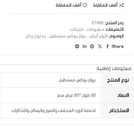
أضف للمقارنة
أضف للمفضلة
رمز المنتج:
27495
التصنيفات:
مطبوعات
,
انتيكات
الوسوم:
اللون أبيض
,
برواز بوكس مستطيل
,
به لوح زجاج
Share:
معلومات إضافية
نوع المنتج
برواز بوكس مستطيل
الابعاد
30 طول *20 عرض سم
الاستخدام
لحماية الورد المجفف والصور والرسائل والتذكارات