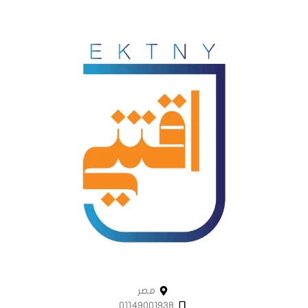
مصر
01149001938