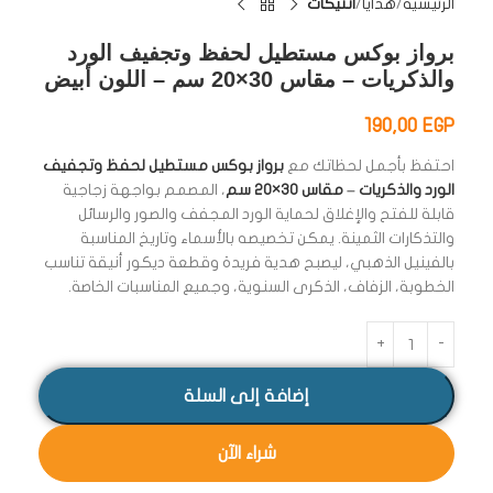
الرئيسية
هدايا
انتيكات
برواز بوكس مستطيل لحفظ وتجفيف الورد
والذكريات – مقاس 30×20 سم – اللون أبيض
190,00
EGP
احتفظ بأجمل لحظاتك مع
برواز بوكس مستطيل لحفظ وتجفيف
الورد والذكريات
–
مقاس 30×20 سم
، المصمم بواجهة زجاجية
قابلة للفتح والإغلاق لحماية الورد المجفف والصور والرسائل
والتذكارات الثمينة. يمكن تخصيصه بالأسماء وتاريخ المناسبة
بالفينيل الذهبي، ليصبح هدية فريدة وقطعة ديكور أنيقة تناسب
الخطوبة، الزفاف، الذكرى السنوية، وجميع المناسبات الخاصة.
إضافة إلى السلة
شراء الآن