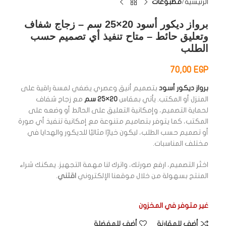
الرئيسية
مطبوعات
برواز ديكور أسود 20×25 سم – زجاج شفاف
وتعليق حائط – متاح تنفيذ أي تصميم حسب
الطلب
70,00
EGP
برواز ديكور أسود
بتصميم أنيق وعصري يضفي لمسة راقية على
المنزل أو المكتب. يأتي بمقاس
20×25 سم
مع زجاج شفاف
لحماية التصميم، وإمكانية التعليق على الحائط أو وضعه على
المكتب، كما يتوفر بتصاميم متنوعة مع إمكانية تنفيذ أي صورة
أو تصميم حسب الطلب، ليكون خيارًا مثاليًا للديكور والهدايا في
مختلف المناسبات.
اختَر التصميم، ارفع صورتك، واترك لنا مهمة التجهيز. يمكنك شراء
المنتج بسهولة من خلال موقعنا الإلكتروني
اقتني
.
غير متوفر في المخزون
أضف للمقارنة
أضف للمفضلة