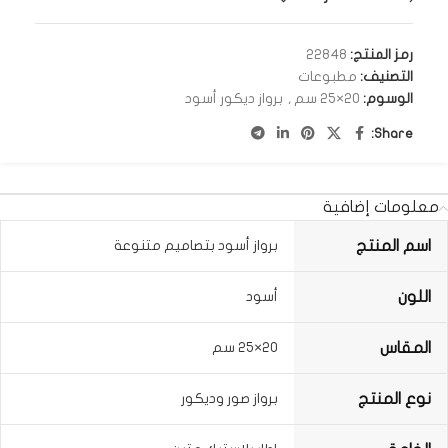
رمز المنتج:
22848
التصنيف:
مطبوعات
الوسوم:
20×25 سم
,
برواز ديكور أسود
Share:
معلومات إضافية
اسم المنتج
برواز أسود بتصاميم متنوعة
اللون
أسود
المقاس
20×25 سم
نوع المنتج
برواز صور وديكور