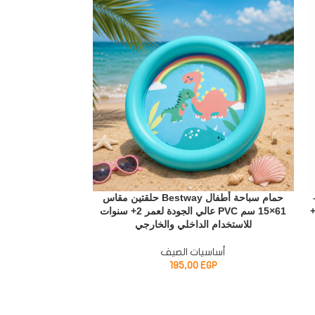
م –
حمام سباحة أطفال Bestway حلقتين مقاس
61×15 سم PVC عالي الجودة لعمر 2+ سنوات
الجودة لعمر 3 سنوات فأكثر للبحر وحمام السباحة
للاستخدام الداخلي والخارجي
أسا
أساسيات الصيف
P
195,00
EGP