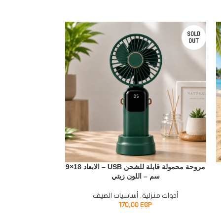
SOLD
OUT
مروحة محمولة قابلة للشحن USB – الابعاد 18×9
سم – اللون زيتي
سم 
أدوات منزلية
,
أساسيات الصيف
أدوات منزل
P
170,00
EGP