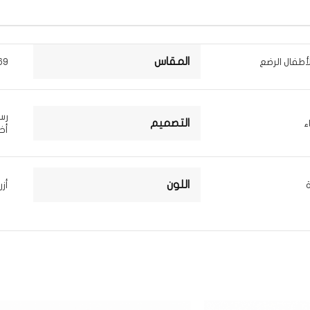
المقاس
أطفال الرضع
69 × 51 × 8
رس
التصميم
أخ
اللون
أزر