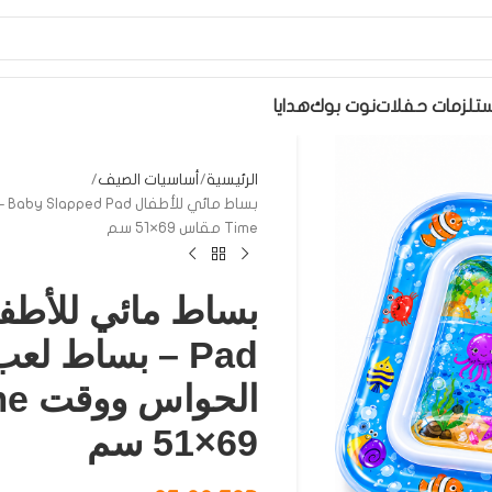
تلزمات حفلات
نوت بوك
هدايا
الرئيسية
أساسيات الصيف
Time مقاس 69×51 سم
Pad – بساط لع
69×51 سم