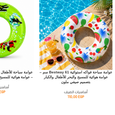
عوامة سباحة فواكه استوائية Bestway 61 سم –
عوامة هوائية للمسبح والبحر للأطفال والكبار
– عوامة هوائية للمسبح والبحر PVC 
بتصميم صيفي ملون
أساسيا
أساسيات الصيف
EGP
110,00
EGP