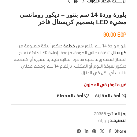
الرئيسية
هدايا
بلورات
بلورة وردة 14 سم بتنور – ديكور رومانسي
مضيء LED بتصميم كريستال فاخر
90,00
EGP
بلورة وردة 14 سم بتنور هي
قطعة
ديكور أنيقة مصنوعة من
كريستال
شفاف عالي الجودة، مزودة بإضاءة LED هادئة تمنح
المكان لمسة رومانسية ساحرة. مثالية كهدية مميزة أو كقطعة
ديكور لغرفة النوم أو المكتب، بارتفاع 14 سم وحجم عملي
يناسب أي ركن في المنزل.
غير متوفر في المخزون
أضف للمقارنة
أضف للمفضلة
رمز المنتج:
29388
التصنيف:
بلورات
Share: