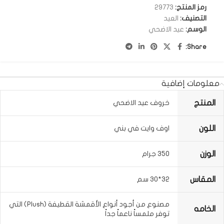
رمز المنتج:
29773
التصنيف:
العيد
الوسم:
عيد الاضحي
Share:
معلومات إضافية
المنتج
خروف عيد الاضحي
اللون
اوف وايت في بني
الوزن
350 جرام
المقاس
32*30 سم
مصنوع من أجود أنواع الأقمشة القطيفة (Plush) التي
الخامه
توفر ملمساً ناعماً جداً