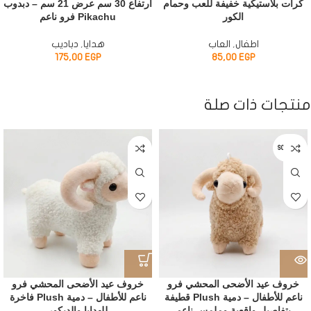
كرات بلاستيكية خفيفة للعب وحمام
ارتفاع 30 سم عرض 21 سم – دبدوب
الكور
Pikachu فرو ناعم
اطفال
,
العاب
هدايا
,
دباديب
175,00
EGP
85,00
EGP
منتجات ذات صلة
SOLD OUT
خروف عيد الأضحى المحشي فرو
خروف عيد الأضحى المحشي فرو
ناعم للأطفال – دمية Plush قطيفة
ناعم للأطفال – دمية Plush فاخرة
بتفاصيل واقعية وملمس ناعم
للهدايا والديكور