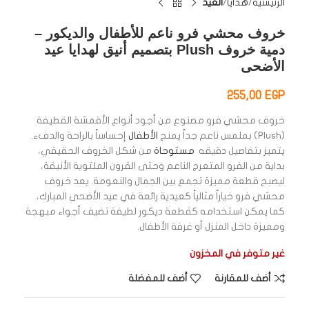
الرئيسية
هدايا
العيد
خروف محشي فرو ناعم للأطفال والديكور –
دمية خروف Plush بتصميم أنيق لهدايا عيد
الأضحى
255,00
EGP
خروف محشي فرو مصنوع من أجود أنواع الأقمشة القطيفة
(Plush) بملمس ناعم جداً يمنح
الأطفال
إحساساً بالراحة والدفء.
يتميز بتفاصيل دقيقه
مستوحاة
من شكل الخروف الحقيقي،
بداية من الفرو المتعرج الناعم وحتى القرون الملتوية الأنيقة،
ليصبح قطعة مميزة تجمع بين الجمال والنعومة. يعد خروف
محشي فرو خياراً مثالياً كعيدية رائعة في عيد الأضحى المبارك،
كما يمكن استخدامه كقطعة ديكور لطيفة تضيف أجواء مبهجة
ومميزة داخل المنزل أو غرفة الأطفال.
غير متوفر في المخزون
أضف للمقارنة
أضف للمفضلة