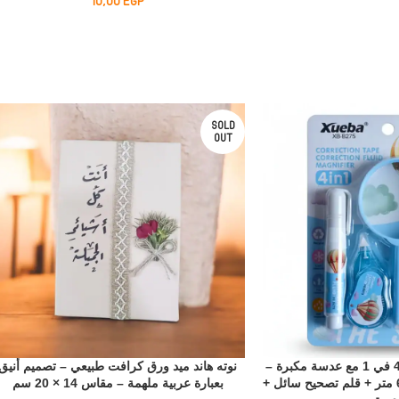
10,00
EGP
SOLD
OUT
طقم كوريكتور شريط 4 في 1 مع عدسة مكبرة –
نوته هاند ميد ورق كرافت طبيعي – تصميم أنيق
2 شريط تصحيح طول 6 متر + قلم تصحيح سائل +
بعبارة عربية ملهمة – مقاس 14 × 20 سم