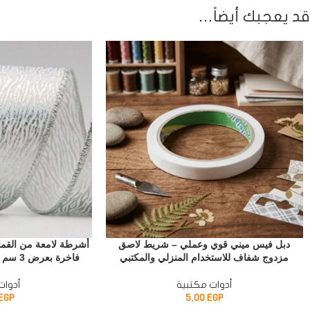
قد يعجبك أيضاً…
أشرطة لامعة من القم
دبل فيس ميني قوي وعملي – شريط لاصق
فاخرة بعرض 3 سم – اللون الفضي والذهبي
مزدوج شفاف للاستخدام المنزلي والمكتبي
أدوات
أدوات مكتبية
EGP
5,00
EGP