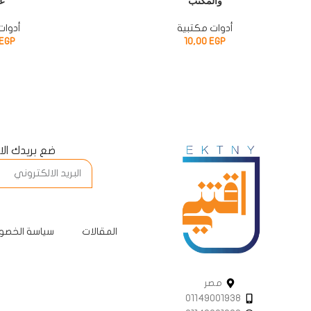
والمكتب
ع
أدوات مكتبية
أدوات
EGP
10,00
EGP
ضع بريدك ال
المقالات
سياسة الخصو
مصر
01149001938