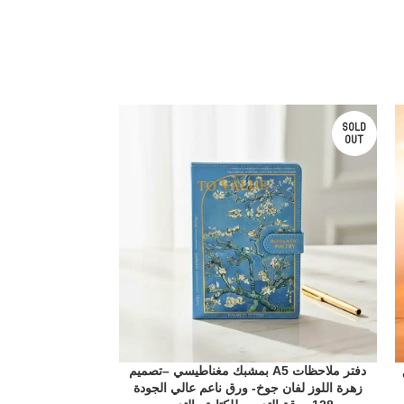
SOLD
SOLD
OUT
OUT
دفتر ملاحظات A5 بمشبك مغناطيسي –تصميم
زهرة اللوز لفان جوخ- ورق ناعم عالي الجودة
مع طبق – تصميم 