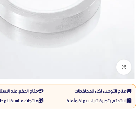
Click to enlarge
💳
🚚
متاح التوصيل لكل المحافظات
متاح الدفع عند الاستل
🎁
🛍️
استمتع بتجربة شراء سهلة وآمنة
منتجات مناسبة للهداي