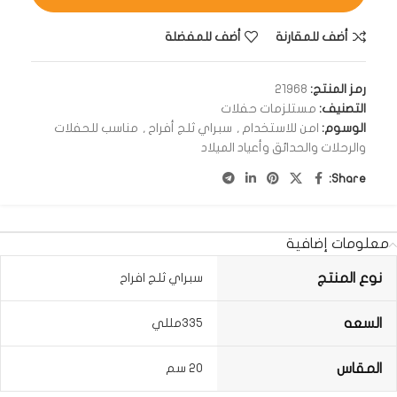
أضف للمقارنة
أضف للمفضلة
رمز المنتج:
21968
التصنيف:
مستلزمات حفلات
الوسوم:
امن للاستخدام
,
سبراي ثلج أفراح
,
مناسب للحفلات
والرحلات والحدائق وأعياد الميلاد
Share:
معلومات إضافية
نوع المنتج
سبراي ثلج افراح
السعه
335مللي
المقاس
20 سم