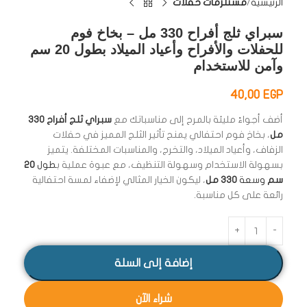
الرئيسية
مستلزمات حفلات
سبراي ثلج أفراح 330 مل – بخاخ فوم
للحفلات والأفراح وأعياد الميلاد بطول 20 سم
وآمن للاستخدام
40,00
EGP
أضف أجواءً مليئة بالمرح إلى مناسباتك مع
سبراي ثلج أفراح 330
مل
، بخاخ فوم احتفالي يمنح تأثير الثلج المميز في حفلات
الزفاف، وأعياد الميلاد، والتخرج، والمناسبات المختلفة. يتميز
بسهولة الاستخدام وسهولة التنظيف، مع عبوة عملية ب
طول
20
سم
وسعة
330 مل
، ليكون الخيار المثالي لإضفاء لمسة احتفالية
رائعة على كل مناسبة.
إضافة إلى السلة
شراء الآن