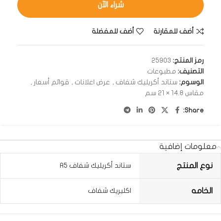
شراء الآن
أضف للمقارنة
أضف للمفضلة
رمز المنتج:
25903
التصنيف:
مطبوعات
الوسوم:
ستاند أكريليك شفاف
,
عرض اعلانات
,
قوائم أسعار
,
مقاس 14.8 × 21 سم
Share:
معلومات إضافية
نوع المنتج
ستاند أكريليك شفاف A5
الخامه
اكليريك شفاف