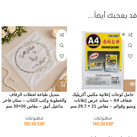
قد يعجبك أيضاً…
SOLD OUT
حامل لوحات إعلانية مكتبي أكريليك
منديل طباعة لحفلات الزفاف
شفاف A4 – ستاند عرض إعلانات
والخطوبة وكتب الكتاب – ستان فاخر
ومنيو وقوائم – مقاس 21 × 29.7 سم
بدانتيل أنيق – مقاس 30×30 سم
مطبوعات
مطبوعات
100,00
EGP
140,00
EGP