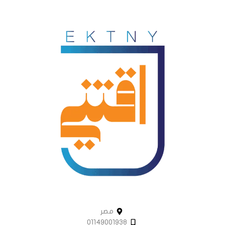
مصر
01149001938