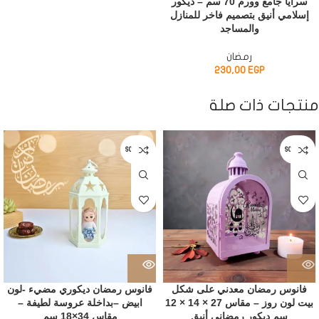
سرايا جامع وورم 70 سم – ديكور
إسلامي أنيق بتصميم فاخر للمنازل
والمساجد
رمضان
230,00
EGP
منتجات ذات صلة
SOLD OUT
SOLD OUT
فانوس رمضان معدني على شكل
فانوس رمضان ديكوري مضيء -لون
بيت لون روز – مقاس 27 × 14 × 12
ابيض –بداخلة عروسة لطيفة –
سم ديكور رمضاني أنيق
مقاس 34×18 سم