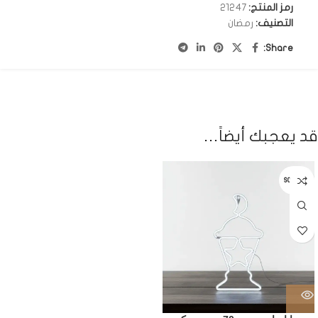
رمز المنتج:
21247
التصنيف:
رمضان
Share:
قد يعجبك أيضاً…
SOLD OUT