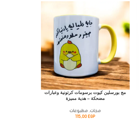
SOLD
OUT
مج بورسلين كيوت برسومات كرتونية وعبارات
مج بورسلين كيوت
مضحكة – هدية مميزة
مضحكة
مجات
,
مطبوعات
مجا
P
115,00
EGP