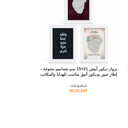
برواز ديكور أبيض 21×15 سم بتصاميم متنوعة –
إطار صور وديكور أنيق مناسب للهدايا والمكاتب
الصورة عند سكب 
مطبوعات
60,00
EGP
P