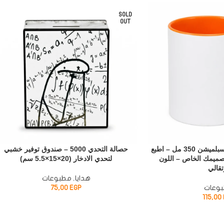
SOLD
OUT
مج بورسلين للطباعة سبلميشن 350 مل – اطبع
حصالة التحدي 5000 – صندوق توفير خشبي
صميمك الخاص – اللون
لتحدي الادخار (20×15×5.5 سم)
تقالي
هدايا
,
مطبوعات
وعات
EGP
75,00
115,00