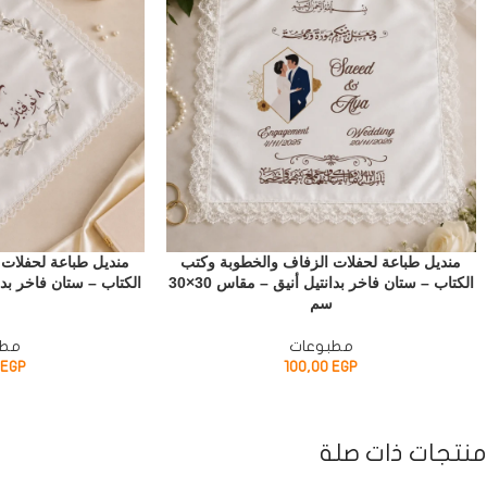
منديل طباعة لحفلات الزفاف والخطوبة وكتب
منديل طباعة لحفلات
الكتاب – ستان فاخر بدانتيل أنيق – مقاس 30×30
سم
س
مطبوعات
مطب
EGP
100,00
EGP
منتجات ذات صلة