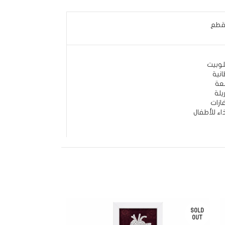
وبيت
انية
عة
يلة
ازات
اء للأطفال
SOLD
OUT