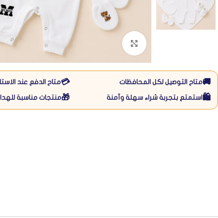
Click to enlarge
💳
🚚
متاح التوصيل لكل المحافظات
متاح الدفع عند الاستل
🎁
🛍️
استمتع بتجربة شراء سهلة وآمنة
منتجات مناسبة للهداي