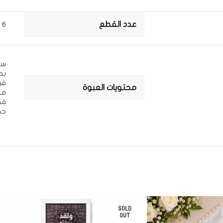
عدد القطع
6 قطع
سل
بط
قب
محتويات العبوة
مر
قف
حذ
SOLD
OUT