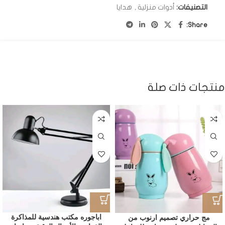
التصنيفات:
أدوات منزلية
,
هدايا
Share:
منتجات ذات صلة
اباجوره مكتب هندسية للمذاكرة
مج حراري تصميم ارنوب من