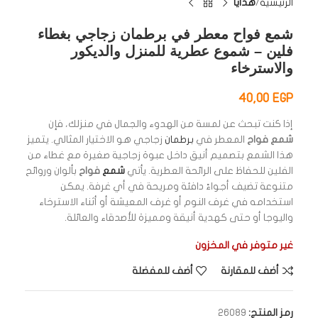
الرئيسية
هدايا
شمع فواح معطر في برطمان زجاجي بغطاء
فلين – شموع عطرية للمنزل والديكور
والاسترخاء
40,00
EGP
إذا كنت تبحث عن لمسة من الهدوء والجمال في منزلك، فإن
شمع فواح
المعطر في
برطمان
زجاجي هو الاختيار المثالي. يتميز
هذا الشمع بتصميم أنيق داخل عبوة زجاجية صغيرة مع غطاء من
الفلين للحفاظ على الرائحة العطرية. يأتي
شمع
فواح
بألوان وروائح
متنوعة تضيف أجواءً دافئة ومريحة في أي غرفة. يمكن
استخدامه في غرف النوم أو غرف المعيشة أو أثناء الاسترخاء
واليوجا أو حتى كهدية أنيقة ومميزة للأصدقاء والعائلة.
غير متوفر في المخزون
أضف للمقارنة
أضف للمفضلة
رمز المنتج:
26089