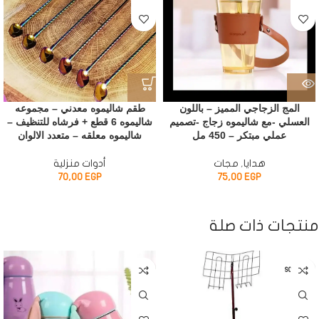
المج الزجاجي المميز – باللون
طقم شاليموه معدني – مجموعه
العسلي -مع شاليموه زجاج -تصميم
شاليموه 6 قطع + فرشاه للتنظيف –
عملي مبتكر – 450 مل
شاليموه معلقه – متعدد الالوان
هدايا
,
مجات
أدوات منزلية
70,00
EGP
75,00
EGP
منتجات ذات صلة
SOLD OUT