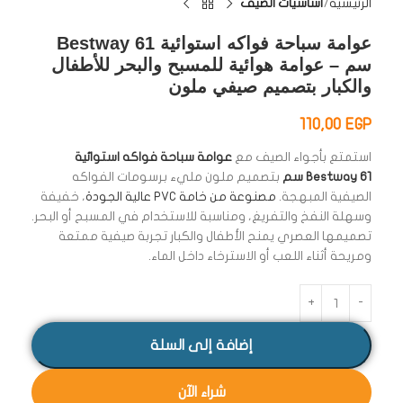
الرئيسية
أساسيات الصيف
عوامة سباحة فواكه استوائية Bestway 61
سم – عوامة هوائية للمسبح والبحر للأطفال
والكبار بتصميم صيفي ملون
110,00
EGP
استمتع بأجواء الصيف مع
عوامة سباحة فواكه استوائية
Bestway 61 سم
بتصميم ملون مليء برسومات الفواكه
الصيفية المبهجة.
مصنوعة من خامة PVC عالية الجودة
، خفيفة
وسهلة النفخ والتفريغ، ومناسبة للاستخدام في المسبح أو البحر.
تصميمها العصري يمنح الأطفال والكبار تجربة صيفية ممتعة
ومريحة أثناء اللعب أو الاسترخاء داخل الماء.
إضافة إلى السلة
شراء الآن