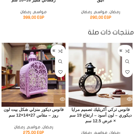
أنيق
رمضاني مميز 16×10 سم
رمضان
,
مواسم
,
رمضان
مواسم
,
رمضان
399,00
EGP
290,00
EGP
منتجات ذات صلة
SOLD OUT
SOLD OUT
فانوس تركي أكريليك تصميم مرايا
فانوس ديكور منزلي شكل بيت لون
ديكوري – لون أسود – ارتفاع 19 سم
روز – مقاس 27×14×12 سم
× عرض 12.5 سم
رمضان
,
مواسم
,
رمضان
رمضان
,
مواسم
,
رمضان
EGP
275,00