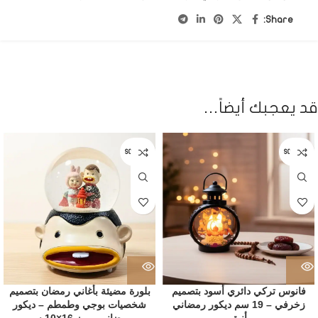
Share:
قد يعجبك أيضاً…
SOLD OUT
SOLD OUT
فانوس تركي دائري أسود بتصميم
بلورة مضيئة بأغاني رمضان بتصميم
زخرفي – 19 سم ديكور رمضاني
شخصيات بوجي وطمطم – ديكور