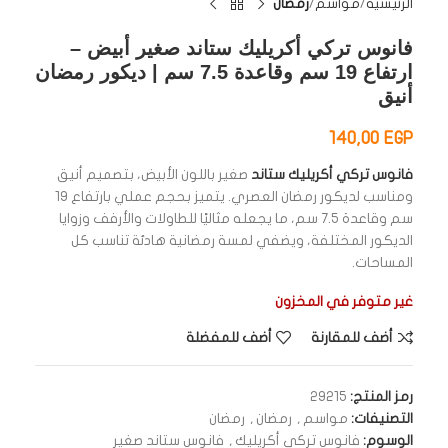
الرئيسية
مواسم
رمضان
فانوس تركي أكريليك ستاند صغير أبيض –
ارتفاع 19 سم وقاعدة 7.5 سم | ديكور رمضان
أنيق
140,00
EGP
فانوس تركي أكريليك ستاند
صغير باللون الأبيض، بتصميم أنيق
ومناسب لديكور رمضان العصري. يتميز بحجم عملي بارتفاع 19
سم وقاعدة 7.5 سم، ما يجعله مثاليًا للطاولات والأرفف وزوايا
الديكور المختلفة، ويضفي لمسة رمضانية هادئة تناسب كل
المساحات.
غير متوفر في المخزون
أضف للمقارنة
أضف للمفضلة
رمز المنتج:
29215
التصنيفات:
مواسم
,
رمضان
,
رمضان
الوسوم:
فانوس تركي أكريليك
,
فانوس ستاند صغير