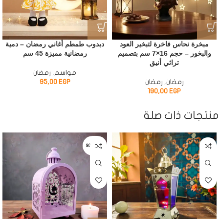
مبخرة نحاس فاخرة لتبخير العود
دبدوب طمطم أغاني رمضان – دمية
والبخور – حجم 16×7 سم بتصميم
رمضانية مميزة 45 سم
تراثي أنيق
مواسم
,
رمضان
رمضان
,
رمضان
EGP
95,00
190,00
EGP
منتجات ذات صلة
SOLD OUT