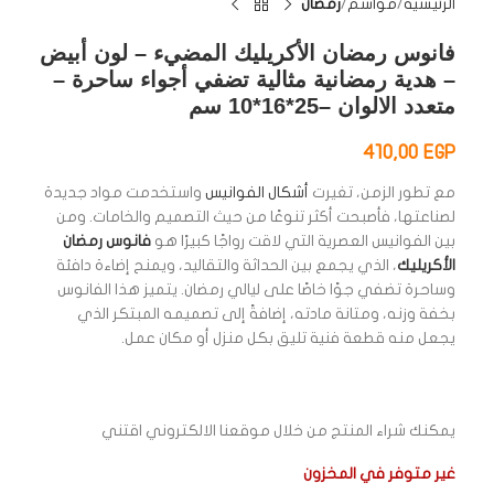
الرئيسية
مواسم
رمضان
فانوس رمضان الأكريليك المضيء – لون أبيض
– هدية رمضانية مثالية تضفي أجواء ساحرة –
متعدد الالوان –25*16*10 سم
410,00
EGP
مع تطور الزمن، تغيرت
أشكال الفوانيس
واستخدمت مواد جديدة
لصناعتها، فأصبحت أكثر تنوعًا من حيث التصميم والخامات. ومن
بين الفوانيس العصرية التي لاقت رواجًا كبيرًا هو
فانوس رمضان
الأكريليك
، الذي يجمع بين الحداثة والتقاليد، ويمنح إضاءة دافئة
وساحرة تضفي جوًا خاصًا على ليالي رمضان. يتميز هذا الفانوس
بخفة وزنه، ومتانة مادته، إضافةً إلى تصميمه المبتكر الذي
يجعل منه قطعة فنية تليق بكل منزل أو مكان عمل.
يمكنك شراء المنتج من خلال موقعنا الالكتروني اقتني
غير متوفر في المخزون