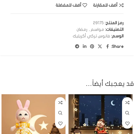
أضف للمقارنة
أضف للمفضلة
رمز المنتج:
29175
التصنيفات:
مواسم
,
رمضان
الوسم:
فانوس تركي أكريليك
Share:
قد يعجبك أيضاً…