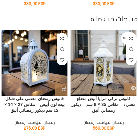
330,00
EGP
330,00
EGP
منتجات ذات صلة
SOLD OUT
فانوس تركي مرايا أبيض مضلع
فانوس رمضان معدني على شكل
مضيء – مقاس 35 × 8 سم – ديكور
بيت لون أبيض – مقاس 27 × 14 ×
رمضاني أنيق
12 سم ديكور رمضاني أنيق
رمضان
,
مواسم
,
رمضان
رمضان
,
مواسم
,
رمضان
275,00
EGP
560,00
EGP