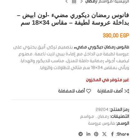
الرئيسية
مواسم
رمضان
فانوس رمضان ديكوري مضيء -لون ابيض –
بداخلة عروسة لطيفة – مقاس 34×18 سم
330,00
EGP
فانوس رمضان ديكوري مضيء
بتصميم تركي أنيق يحتوي على
عروسة لطيفة من الداخل مع إضاءة بيبي لايت ناعمة، مصنوع
ليضيف أجواء رمضانية دافئة للمنزل، مناسب للديكور والهدايا،
ويأتي بمقاس 34×18 سم مثالي للطاولات والزوايا.
غير متوفر في المخزون
أضف للمقارنة
أضف للمفضلة
رمز المنتج:
29204
التصنيفات:
رمضان
,
مواسم
الوسم:
فانوس عروسة
Share: