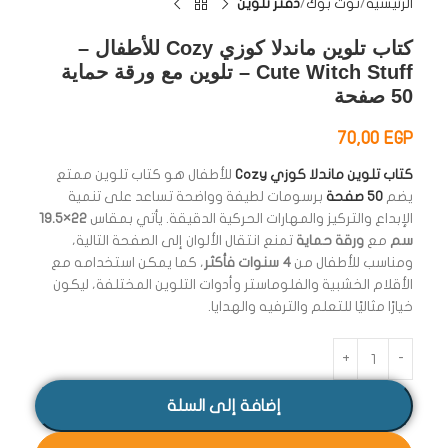
الرئيسية
نوت بوك
دفتر تلوين
كتاب تلوين ماندلا كوزي Cozy للأطفال –
Cute Witch Stuff – تلوين مع ورقة حماية
50 صفحة
70,00
EGP
كتاب تلوين ماندلا كوزي Cozy
للأطفال هو كتاب تلوين ممتع
يضم
50 صفحة
برسومات لطيفة وواضحة تساعد على تنمية
الإبداع والتركيز والمهارات الحركية الدقيقة. يأتي بمقاس
22×19.5
سم
مع
ورقة حماية
تمنع انتقال الألوان إلى الصفحة التالية،
ومناسب للأطفال من
4 سنوات فأكثر
، كما يمكن استخدامه مع
الأقلام الخشبية والفلوماستر وأدوات التلوين المختلفة، ليكون
خيارًا مثاليًا للتعلم والترفيه والهدايا.
إضافة إلى السلة