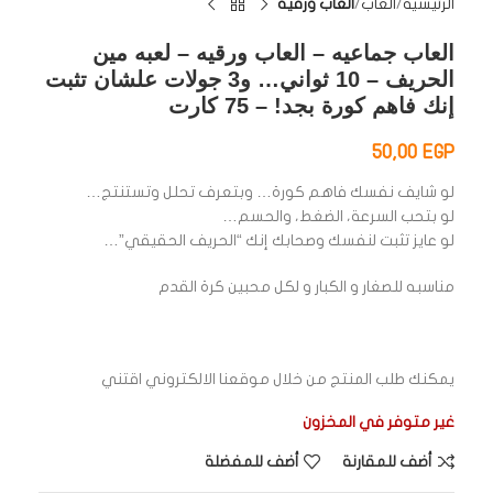
الرئيسية
العاب
العاب ورقيه
العاب جماعيه – العاب ورقيه – لعبه مين
الحريف – 10 ثواني… و3 جولات علشان تثبت
إنك فاهم كورة بجد! – 75 كارت
50,00
EGP
لو شايف نفسك فاهم كورة… وبتعرف تحلل وتستنتج…
لو بتحب السرعة، الضغط، والحسم…
لو عايز تثبت لنفسك وصحابك إنك “الحريف الحقيقي”…
مناسبه للصغار و الكبار و لكل محبين كرة القدم
يمكنك طلب المنتج من خلال موقعنا الالكتروني اقتني
غير متوفر في المخزون
أضف للمقارنة
أضف للمفضلة