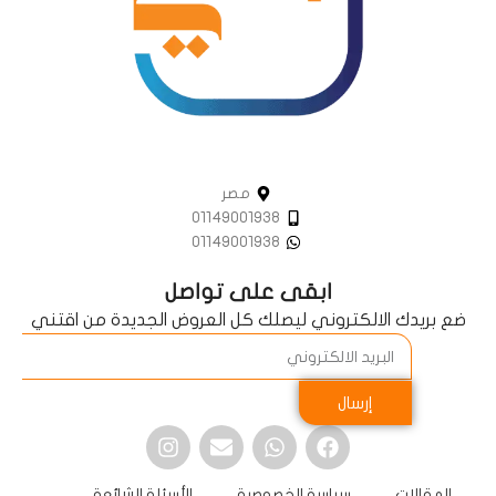
مصر
01149001938
01149001938
ابقى على تواصل
ضع بريدك الالكتروني ليصلك كل العروض الجديدة من اقتني
إرسال
المقالات
سياسة الخصوصية
الأسئلة الشائعة