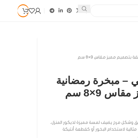
بتصميم مميز مقاس 9×8 سم
 – مبخرة رمضانية
اس 9×8 سم
ق وشكل مرح يضيف لمسة مميزة لديكور المنزل،
عناية وبحجم عملي 9×8 سم، مثالية لاستخدام البخور أو كقطعة أنتيكة