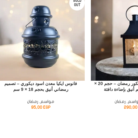
SOLD
OUT
فانوس تركي أسود ديكور رمضان – حجم 20 ×
فانوس ايكيا معدن اسود ديكوري – تصميم
رمضاني أنيق بحجم 18 × 9 سم
اسم
,
رمضان
مواسم
,
رمضان
95,00
EGP
290,0