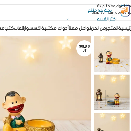
Skip to navigation
Skip to main content
اختر القسم
رئيسية
المتجر
من نحن
تواصل معنا
أدوات مكتبية
اكسسوار
العاب
كتب
مس
SOLD O
UT