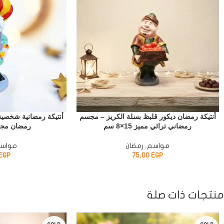
أنتيكة رمضان ديكور قلبظ بسلة الكريز – مجسم
أنتيكة رمضانية شخصية
رمضاني تراثي مميز 15×8 سم
رمضان مجسم 20
مواسم
,
رمضان
مواس
EGP
75,00
EGP
منتجات ذات صلة