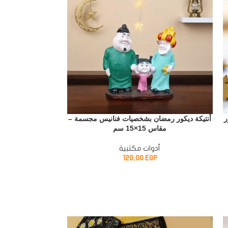
ر
أنتيكة ديكور رمضان بشخصيات فنانيس مجسمة –
تمّارة تمر رمضاني
مقاس 15×15 سم
فنانيس – 5
أدوات مكتبية
مو
P
120,00
EGP