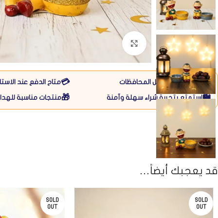
Click to enlarge
💳
🚚
متاح التوصيل لكل المحافظات
متاح الدفع عند الاستل
🎁
🛍️
استمتع بتجربة شراء سهلة وآمنة
منتجات مناسبة للهداي
قد يعجبك أيضاً…
SOLD
SOLD
OUT
OUT