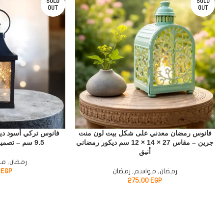
SOLD
SOLD
OUT
OUT
فانوس رمضان معدني على شكل بيت لون منت
جرين – مقاس 27 × 14 × 12 سم ديكور رمضاني
9.5 سم – تصميم أنيق بإضاءة دافئة
أنيق
رمضان
,
مو
رمضان
,
مواسم
,
رمضان
EGP
0
275,00
EGP