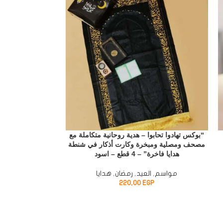
SOLD
OUT
“بوكس تهادوا تحابوا – هدية روحانية متكاملة مع
توزيعات العيدية –
مصحف ومصلية ومبخرة وكارت أذكار في شنطة
والتركيب بمق
هدايا فاخرة” – 4 قطع – اسود
مو
مواسم
,
العيد
,
رمضان
,
هدايا
P
220,00
EGP