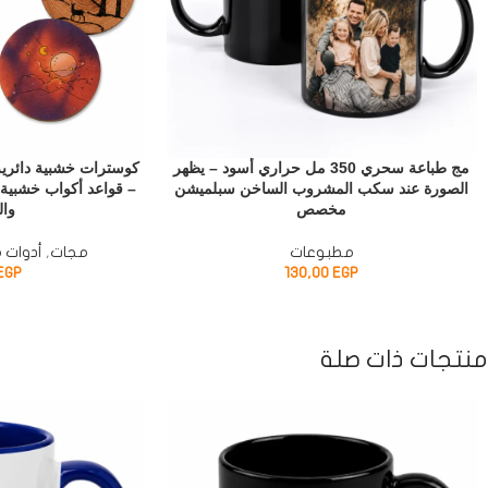
مج طباعة سحري 350 مل حراري أسود – يظهر
كوسترات خشبية دائرية
الصورة عند سكب المشروب الساخن سبلميشن
مخصص
وال
مطبوعات
مجات
,
أدوات م
EGP
130,00
EGP
منتجات ذات صلة