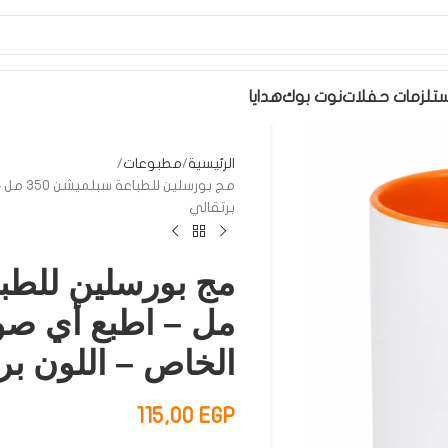
تلزمات حفلات
نوت بوك
هدايا
الرئيسية
مطبوعات
مج بورس
برتقالي
مل – اطبع أي صو
الخاص – اللون بر
115,00
EGP