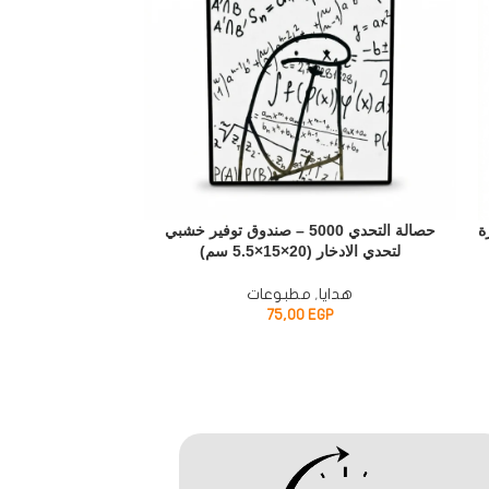
زة
حصالة التحدي 5000 – صندوق توفير خشبي
بادة ماوس مطاط 
لتحدي الادخار (20×15×5.5 سم)
– 22×18
هدايا
,
مطبوعات
مطبوعا
P
75,00
EGP