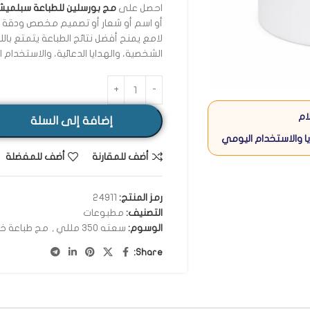
احصل على
مج بورسلين للطباعة سبلميشن 350
أو اسم أو شعار أو تصميم مخصص ودقة اح
لامع يمنح أفضل نتائج الطباعة يتمتع باللون 
الشخصية، والهدايا الدعائية، والاستخدام 
ام
إضافة إلى السلة
ا والاستخدام اليومي
أضف للمقارنة
أضف للمفضلة
رمز المنتج:
24911
التصنيف:
مطبوعات
الوسوم:
سعته 350 مللي
,
مج طباعة خا
Share: