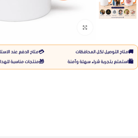
Click to enlarge
💳
🚚
متاح التوصيل لكل المحافظات
متاح الدفع عند الاستل
🎁
🛍️
استمتع بتجربة شراء سهلة وآمنة
منتجات مناسبة للهداي