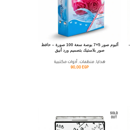
 سم –
ألبوم صور 5×7 بوصة سعة 100 صورة – حافظ
صور بلاستيك بتصميم ورد أنيق
للتخصيص – إطار أ
للح
هدايا
,
منظمات
,
أدوات مكتبية
90,00
EGP
P
SOLD
OUT