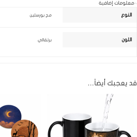
معلومات إضافية
النوع
مج بورسلين
اللون
برتقالي
قد يعجبك أيضاً…