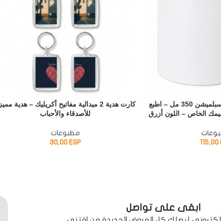
مج بورسلين للطباعة سبلميشن 350 مل – اطبع
كارت هدية 2 ميدالية مفاتيح أكريليك – هدية ممي
يمك الخاص – اللون أزرق
للأصدقاء والأحباب
وعات
مطبوعات
30,00
EGP
115,00
ابقى على تواصل
الكتروني ليصلك كل العروض الجديدة من اقتني