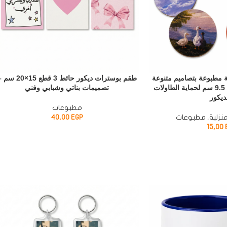
 مطبوعة بتصاميم متنوعة
طقم بوسترات ديكور حائط 3 قطع 15×20
– قواعد أكواب خشبية 9.5 سم لحماية الطاولات
تصميمات بناتي وشبابي وفني
ديكور
مطبوعات
نزلية
,
مطبوعات
EGP
40,00
15,00