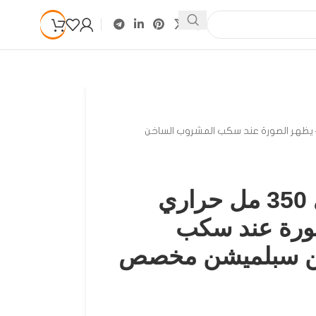
حراري أسود – يظهر الصورة عند سكب المشروب الساخن
مج طباعة سحري 350 مل حراري
ورة عند سكب
ن سبلميشن مخصص