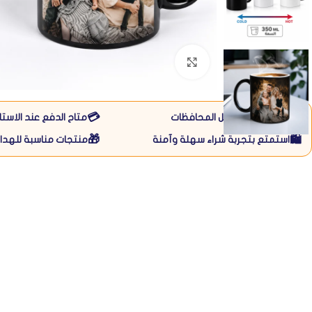
Click to enlarge
💳
🚚
متاح التوصيل لكل المحافظات
متاح الدفع عند الاستل
🎁
🛍️
استمتع بتجربة شراء سهلة وآمنة
منتجات مناسبة للهداي