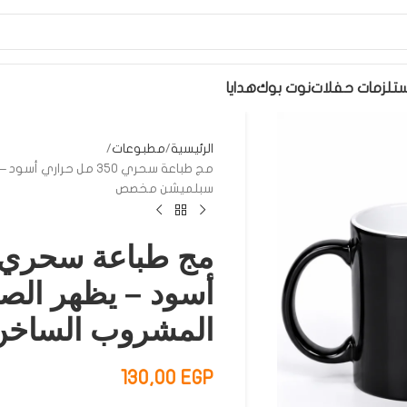
تلزمات حفلات
نوت بوك
هدايا
الرئيسية
مطبوعات
مج طباعة سحري 350 مل 
سبلميشن مخصص
أسود – يظهر الص
المشروب الساخ
130,00
EGP