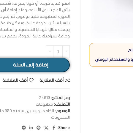
اصنع هدية فريدة أو كوبًا يعبر عن شخص
يأتي المج باللون الأسود، وعند إضافة أي
الصورة المطبوعة عليه بوضوح، ثم يعود إل
بالسبلميشن بجودة عالية، ويمكن طباعة
يجعله مثاليًا للهدايا الشخصية، والمناسبات
وخامة سيراميك عالية الجودة، يجمع بين ا
ام
ا والاستخدام اليومي
إضافة إلى السلة
أضف للمقارنة
أضف للمفضلة
رمز المنتج:
24913
التصنيف:
مطبوعات
الوسوم:
الخامه بورسلين
,
سعته 350 مللي
المشروبات
Share: