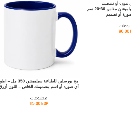
بازل خشبي للطباعة سبلميشن مقاس 30*20 سم
صورة أو تصميم
وعات
90,00
مج بورسلين للطباعة سبلميشن 350 مل – اط
أي صورة أو اسم بتصميمك الخاص – اللون أزرق
مطبوعات
115,00
EGP