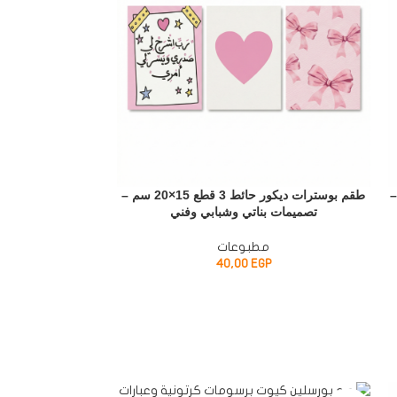
ق –
طقم بوسترات ديكور حائط 3 قطع 15×20 سم –
نوتة جيب بتصميم
تصميمات بناتي وشبابي وفني
14.5×6.5 سم بغلاف فني أزرق أنيق
مطبوعات
أد
P
40,00
EGP