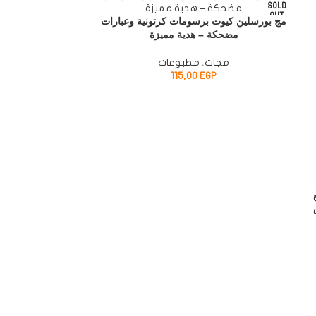
SOLD
OUT
مج بورسلين كيوت برسومات كرتونية وعبارات
مضحكة – هدية مميزة
مجات
,
مطبوعات
115,00
EGP
بع
سم – لوحة قرآن
P