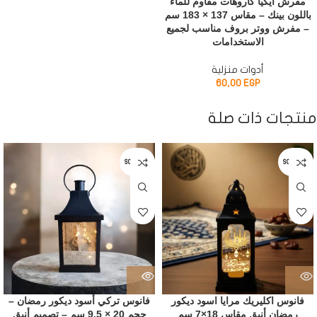
مفرش ايكيا كاروهات مقاوم للماء
باللون بينك – مقاس 137 × 183 سم
– مفرش ووتر بروف مناسب لجميع
الاستخدامات
أدوات منزلية
60,00
EGP
منتجات ذات صلة
SOLD OUT
SOLD OUT
فانوس اكليريك مرايا اسود ديكور
فانوس تركي أسود ديكور رمضان –
رمضان أنيق مقاس 18×7 سم
حجم 20 × 9.5 سم – تصميم أنيق