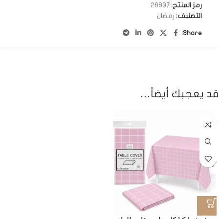
رمز المنتج:
26697
التصنيف:
رمضان
Share:
قد يعجبك أيضاً…