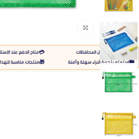
Click to enlarge
💳
🚚
متاح التوصيل لكل المحافظات
متاح الدفع عند الاستل
🎁
🛍️
استمتع بتجربة شراء سهلة وآمنة
منتجات مناسبة للهداي