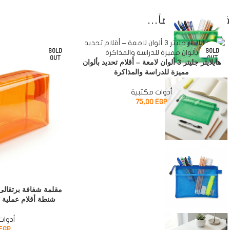
قد يعجبك أيضاً…
SOLD
SOLD
OUT
OUT
هايلايتر جليتر 3 ألوان لامعة – أقلام تحديد بألوان
مميزة للدراسة والمذاكرة
أدوات مكتبية
75,00
EGP
مقلمة شفافة برتقالى 
شنطة أقلام عملية بسحاب (
أدوات
EGP