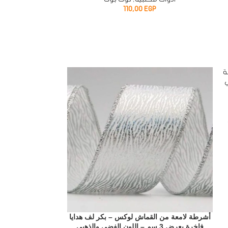
110,00
EGP
أشرطة لامعة من القماش لوكس – بكر لف هدايا
شريط مانع للتسرب
فاخرة بعرض 3 سم – اللون الفضي والذهبي
قوي لإصلاح التس