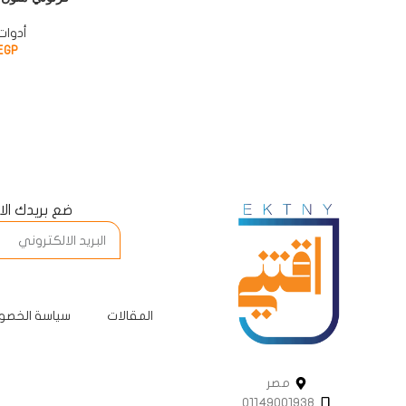
أدوات
EGP
ضع بريدك ال
المقالات
سياسة الخصو
مصر
01149001938