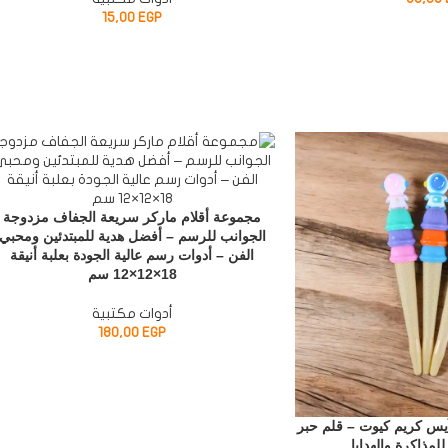
15,00
EGP
مجموعة أقلام ماركر سريعة الجفاف مزدوجة
الجوانب للرسم – أفضل هدية للمبتدئين ومحبي
الفن – أدوات رسم عالية الجودة بعلبة أنيقة
18×12×12 سم
أدوات مكتبية
180,00
EGP
يس كريم كيوت – قلم حبر
لمذاكرة والهدايا