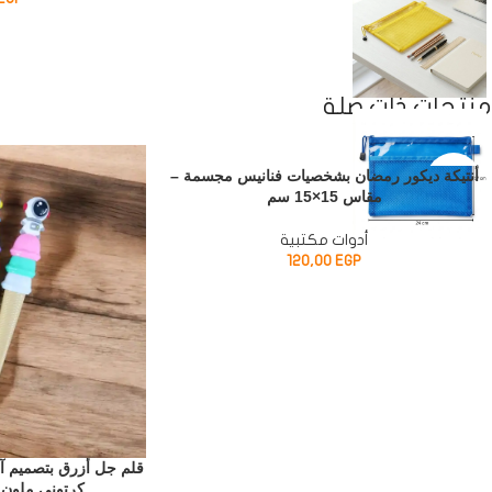
منتجات ذات صلة
SOLD
أنتيكة ديكور رمضان بشخصيات فنانيس مجسمة –
OUT
مقاس 15×15 سم
أدوات مكتبية
120,00
EGP
قلم جل أزرق بتصميم آ
كرتوني ملون ل