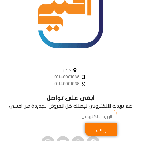
مصر
01149001938
01149001938
ابقى على تواصل
ضع بريدك الالكتروني ليصلك كل العروض الجديدة من اقتني
إرسال