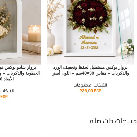
برواز بوكس مستطيل لحفظ وتجفيف الورد
برواز شادو بوكس ق
والذكريات – مقاس 30×40سم – اللون أبيض
الخطوبة والذكريات – وا
الأبعاد 30 × 20 سم
انتيكات
,
مطبوعات
EGP
235,00
انتيكات
,
0
EGP
منتجات ذات صلة