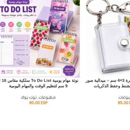
ميدالية ألبوم صور مصغرة 3×4 سم – ميدالية صور
نوتة مهام يومية o List
الشنط وحفظ الذكريات
9 سم لتنظيم الوقت والمهام اليومية
وعات
مطبوعات
,
نوت بوك
60,00
EGP
85,00