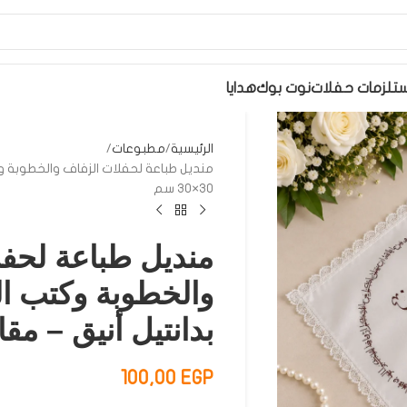
تلزمات حفلات
نوت بوك
هدايا
الرئيسية
مطبوعات
منديل طباعة لحفلات الزفاف والخطوبة وك
30×30 سم
منديل طباعة لحف
والخطوبة وكتب ال
بدانتيل أنيق – مقاس 30×
100,00
EGP