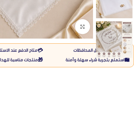
Click to enlarge
💳
🚚
متاح التوصيل لكل المحافظات
متاح الدفع عند الاستل
🎁
🛍️
استمتع بتجربة شراء سهلة وآمنة
منتجات مناسبة للهداي