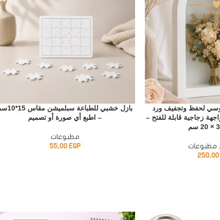
وسي لحفظ وتجفيف ورد
بازل خشبي للطباعة سبلميشن مق
جهة زجاجية قابلة للفتح –
– اطبع أي صورة أو تصميم
مطبوعات
مطبوعات
EGP
55,00
250,0