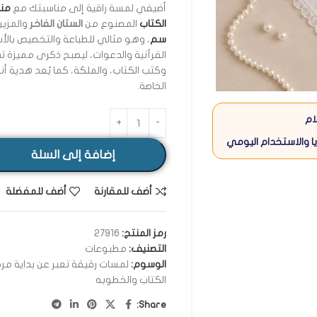
أضيفي لمسة راقية إلى مناسبتك مع
مند
الكتاب
المصنوع من
الستان الفاخر
والمزي
سم
، وهو مثالي للطباعة والتخصيص بالأسماء
القرآنية والدعوات، ليصبح ذكرى مميزة ت
وكتب الكتاب، والملكة، كما يُعد هدية أني
الخاصة.
ام
ا والاستخدام اليومي
إضافة إلى السلة
أضف للمقارنة
أضف للمفضلة
رمز المنتج:
27916
التصنيف:
مطبوعات
الوسوم:
لمسات رقيقة تعبر عن بداية مر
الكتاب والخطوبه
Share: