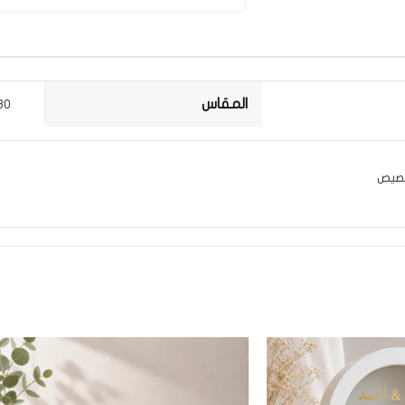
المقاس
30*30 
خصيص