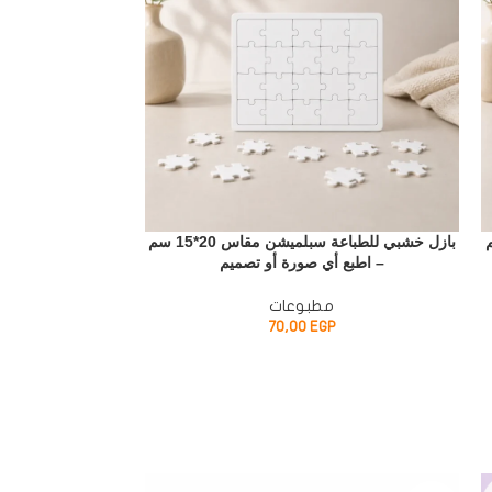
اس 15*10سم
بازل خشبي للطباعة سبلميشن مقاس 20*15 سم
– اطبع أي صورة أو تصميم
متنوعة – ديكور 
مطبوعات
P
70,00
EGP