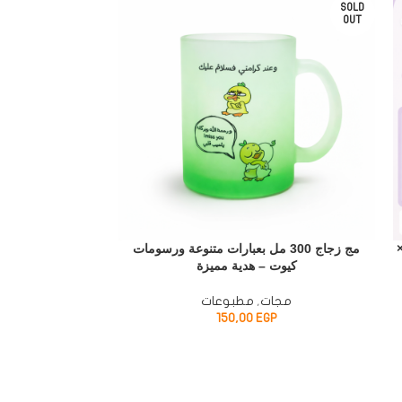
SOLD
OUT
To D سلكية مقاس 16 ×
مج زجاج 300 مل بعبارات متنوعة ورسومات
برواز استاند خ
كيوت – هدية مميزة
مجات
,
مطبوعات
EGP
150,00
هدا
P