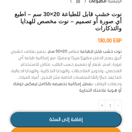
الرئيسية
مطبوعات
نوت خشب قابل للطباعة 20×30 سم – اطبع
أي صورة أو تصميم – نوت مخصص للهدايا
والتذكارات
130,00
EGP
نوت خشب قابل للطباعة
مقاس
20×30 سم
، يتميز بغلاف خشبي
أنيق يمنح الدفتر مظهرًا فريدًا وعصريًا، مع إمكانية طباعة أي
صورة، اسم، شعار أو تصميم حسب الطلب. مثالي للاستخدام
الشخصي، وتدوين الملاحظات، والهدايا التذكارية، والهدايا الدعائية،
كما يُعد خيارًا رائعًا للمناسبات الخاصة مثل التخرج، أعياد الميلاد،
وحفلات الزفاف،
بفضل إمكانية تخصيصه بالكامل ليعكس ذوقك
أو هوية علامتك التجارية
.
إضافة إلى السلة