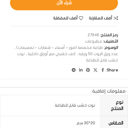
شراء الآن
أضف للمقارنة
أضف للمفضلة
رمز المنتج:
27846
التصنيف:
مطبوعات
الوسوم:
طباعة مخصصة (صور – أسماء – شعارات – تصميمات)
,
عدد ورق النوت 50 ورقه
,
لاف خشبي مع أوراق داخلية
,
نوت
خشب قابل للطباعة
Share:
معلومات إضافية
نوع
نوت خشب قابل للطباعة
المنتج
المقاس
20*30 سم