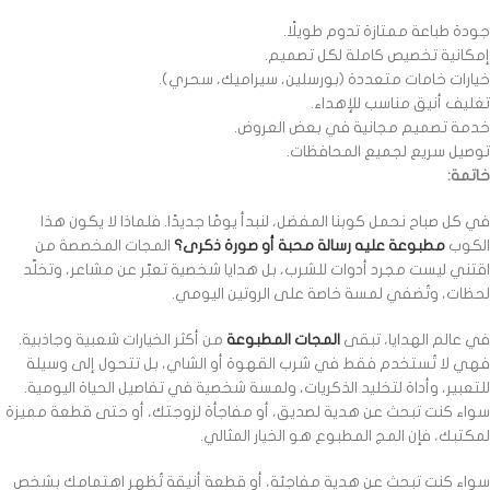
جودة طباعة ممتازة تدوم طويلًا.
إمكانية تخصيص كاملة لكل تصميم.
خيارات خامات متعددة (بورسلين، سيراميك، سحري).
تغليف أنيق مناسب للإهداء.
خدمة تصميم مجانية في بعض العروض.
توصيل سريع لجميع المحافظات.
خاتمة:
في كل صباح نحمل كوبنا المفضل، لنبدأ يومًا جديدًا. فلماذا لا يكون هذا
الكوب
مطبوعة عليه رسالة محبة أو صورة ذكرى؟
المجات المخصصة من
اقتني ليست مجرد أدوات للشرب، بل هدايا شخصية تعبّر عن مشاعر، وتخلّد
لحظات، وتُضفي لمسة خاصة على الروتين اليومي.
في عالم الهدايا، تبقى
المجات المطبوعة
من أكثر الخيارات شعبية وجاذبية.
فهي لا تُستخدم فقط في شرب القهوة أو الشاي، بل تتحول إلى وسيلة
للتعبير، وأداة لتخليد الذكريات، ولمسة شخصية في تفاصيل الحياة اليومية.
سواء كنت تبحث عن هدية لصديق، أو مفاجأة لزوجتك، أو حتى قطعة مميزة
لمكتبك، فإن المج المطبوع هو الخيار المثالي.
سواء كنت تبحث عن هدية مفاجئة، أو قطعة أنيقة تُظهر اهتمامك بشخص