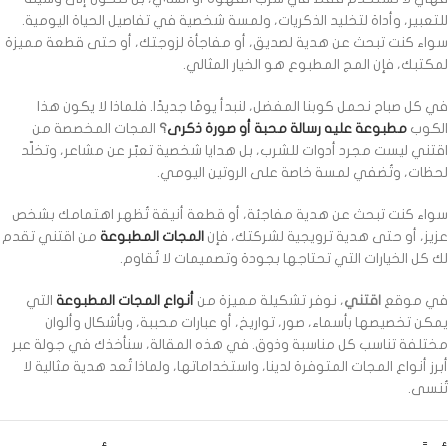
للتعبير، وأداة لتخليد الذكريات، ولمسة شخصية في تفاصيل الحياة اليومية.
سواء كنت تبحث عن هدية لصديق، أو مفاجأة لزوجتك، أو حتى قطعة مميزة
لمكتبك، فإن المج المطبوع هو الخيار المثالي.
في كل صباح نحمل كوبنا المفضل، لنبدأ يومًا جديدًا. فلماذا لا يكون هذا
الكوب
مطبوعة عليه رسالة محبة أو صورة ذكرى
؟
المجات المخصصة من
اقتني ليست مجرد أدوات للشرب، بل هدايا شخصية تعبّر عن مشاعر، وتخلّد
لحظات، وتُضفي لمسة خاصة على الروتين اليومي.
سواء كنت تبحث عن هدية مفاجئة، أو قطعة أنيقة تُظهر اهتمامك بشخص
عزيز، أو حتى هدية ترويجية لشركتك، فإن
المجات المطبوعة
من اقتني تقدم
لك كل الخيارات التي تحتاجها بجودة وتصميمات لا تُقاوم.
في موقع
اقتني
، نوفر تشكيلة مميزة من
أنواع المجات المطبوعة
التي
يمكن تخصيصها بأسماء، صور، تواريخ، أو عبارات محببة، وبأشكال وألوان
مختلفة تناسب كل مناسبة وذوق. في هذه المقالة، سنأخذك في جولة عبر
أبرز أنواع المجات المتوفرة لدينا، واستخداماتها، ولماذا تُعد هدية مثالية لا
تُنسى.