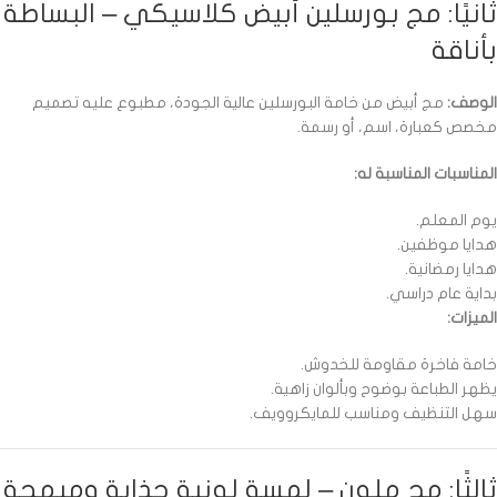
ثانيًا: مج بورسلين أبيض كلاسيكي – البساطة
بأناقة
الوصف:
مج أبيض من خامة البورسلين عالية الجودة، مطبوع عليه تصميم
مخصص كعبارة، اسم، أو رسمة.
المناسبات المناسبة له:
يوم المعلم.
هدايا موظفين.
هدايا رمضانية.
بداية عام دراسي.
الميزات:
خامة فاخرة مقاومة للخدوش.
يظهر الطباعة بوضوح وبألوان زاهية.
سهل التنظيف ومناسب للمايكروويف.
ثالثًا: مج ملون – لمسة لونية جذابة ومبهجة