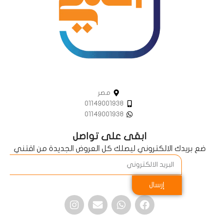
مصر
01149001938
01149001938
ابقى على تواصل
ضع بريدك الالكتروني ليصلك كل العروض الجديدة من اقتني
إرسال