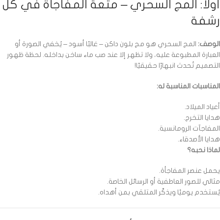
أولًا: المج السحري – متعة المفاجأة في كل
رشفة
الوصف:
المج السحري هو مج بلون داكن – غالبًا أسود – يُخفي الصورة أو
العبارة المطبوعة عليه، ولا تظهر إلا عند صب ماء ساخن بداخله. لحظة ظهور
التصميم تُحدث انبهارًا حقيقيًا!
المناسبات المناسبة له:
أعياد الميلاد.
هدايا التخرج.
المفاجآت الرومانسية.
هدايا الأصدقاء.
لماذا نحبه؟
يحمل عنصر المفاجأة.
مثالي للصور العاطفية أو الرسائل الخاصة.
يُستخدم يوميًا ويذكّر المتلقي بمن أهداه.